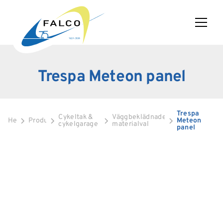
Trespa Meteon panel
Trespa
Cykeltak &
Väggbeklädnader
Hem
Produkter
Meteon
cykelgarage
materialval
panel