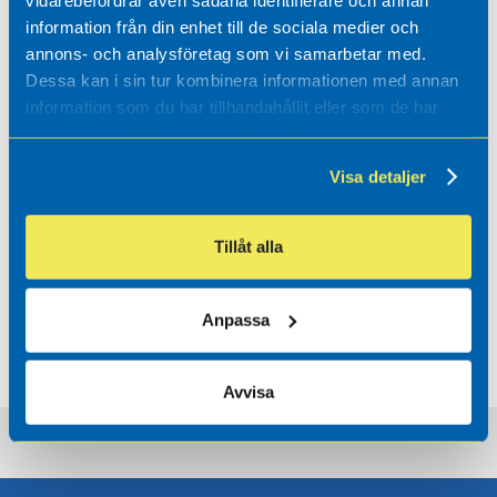
information från din enhet till de sociala medier och
annons- och analysföretag som vi samarbetar med.
Ring så hjälper vi dig:
Dessa kan i sin tur kombinera informationen med annan
08 750 80 15
information som du har tillhandahållit eller som de har
samlat in när du har använt deras tjänster.
Skicka ett meddelande
Visa detaljer
Genom vårt kontaktformulär
Eller
info@modulkonstruktion.se
Tillåt alla
Anpassa
Visa alla projekt
Avvisa