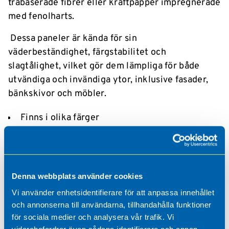
träbaserade fibrer eller kraftpapper impregnerade
med fenolharts.
Dessa paneler är kända för sin
väderbeständighet, färgstabilitet och
slagtålighet, vilket gör dem lämpliga för både
utvändiga och invändiga ytor, inklusive fasader,
bänkskivor och möbler.
Finns i olika färger
Lätt att underhålla och rengöra
Väderbeständig och färgstabil
Blanda olika färger för unika effekter
Denna webbplats använder cookies
Vi använder enhetsidentifierare för att anpassa innehållet
och annonserna till användarna, tillhandahålla funktioner
Behöver ni råd & tips?
för sociala medier och analysera vår trafik. Vi
vidarebefordrar även sådana identifierare och annan